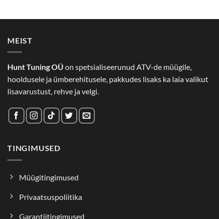
MEIST
Hunt Tuning OÜ
on spetsialiseerunud ATV-de müügile,
hooldusele ja ümberehitusele, pakkudes lisaks ka laia valikut
lisavarustust, rehve ja velgi.
TINGIMUSED
Müügitingimused
Privaatsuspoliitika
Garantiitingimused