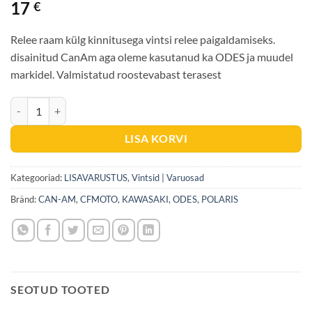
17
€
Relee raam külg kinnitusega vintsi relee paigaldamiseks.
disainitud CanAm aga oleme kasutanud ka ODES ja muudel
markidel. Valmistatud roostevabast terasest
Vintsi relee kinnitusraam CanAm 2012-2018 ja ODES kogus
LISA KORVI
Kategooriad:
LISAVARUSTUS
,
Vintsid | Varuosad
Bränd:
CAN-AM
,
CFMOTO
,
KAWASAKI
,
ODES
,
POLARIS
SEOTUD TOOTED