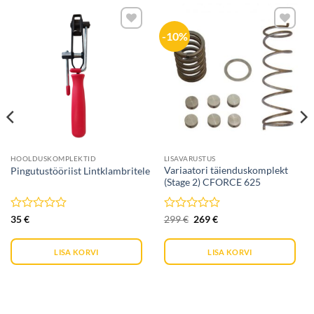
-10%
Lisa
Lisa
soovide
soovide
nimekirja
nimekirja
HOOLDUSKOMPLEKTID
LISAVARUSTUS
Variaatori täienduskomplekt
Pingutustööriist Lintklambritele
(Stage 2) CFORCE 625
Hinnanguga
Hinnanguga
Algne
Current
35
€
299
€
269
€
hind
price
0
0
oli:
is:
/
/
299 €.
269 €.
5
5
LISA KORVI
LISA KORVI