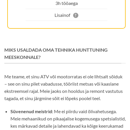
3h tööaega
Lisainof
?
MIKS USALDADA OMA TEHNIKA HUNTTUNING
MEESKONNALE?
Me teame, et sinu ATV või mootorratas ei ole lihtsalt sõiduk
– see on sinu pilet vabadusse, tööriist metsas või kaaslane
ekstreemsel rajal. Meie jaoks on hooldus ja remont vastutus
tagada, et sinu järgmine sõit ei lõpeks poolel teel.
Süvenenud meistrid:
Me ei piirdu vaid õlivahetusega.
Meie mehaanikud on pikaajalise kogemusega spetsialistid,
kes märkavad detaile ja lahendavad ka kõige keerukamad