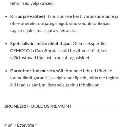
tehnilised väljakutsed.
Kiirus ja kvaliteet:
Tänu suurele Eesti varuosade laole ja
otsesuhetele tootjatega liigub sinu sõiduk töökojast
tagasi rajale ilma asjatu viivituseta.
Spetsialistid, mitte üldehitajad:
Oleme eksperdid
CFMOTO
ja
Can-Am
alal, kuid tervitame kõiki, kes
väärtustavad täpsust ja ausat tagasisidet.
Garanteeritud muretu sõit:
Anname tehtud töödele
loomulikult garantii ja selgitame täpselt, mida me tegime.
Nii tead sa alati, millises seisus sinu tehnika on.
BRONEERI HOOLDUS /REMONT
Nimi / Ettevõte *