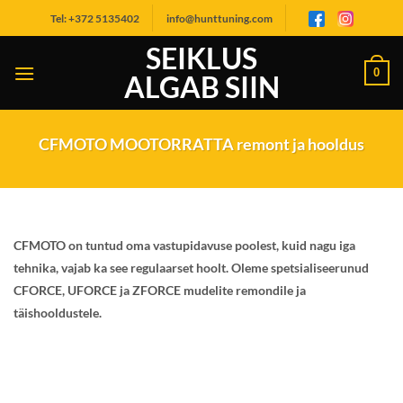
Skip
Tel: +372 5135402
info@hunttuning.com
to
SEIKLUS
content
0
ALGAB SIIN
CFMOTO MOOTORRATTA remont ja hooldus
CFMOTO on tuntud oma vastupidavuse poolest, kuid nagu iga
tehnika, vajab ka see regulaarset hoolt. Oleme spetsialiseerunud
CFORCE, UFORCE ja ZFORCE mudelite remondile ja
täishooldustele.