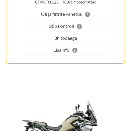
CFMOTO 125 - 300cc mootorrattad
Õli ja filtrite vahetus
?
28p kontroll
?
3h tööaega
Lisainfo
?