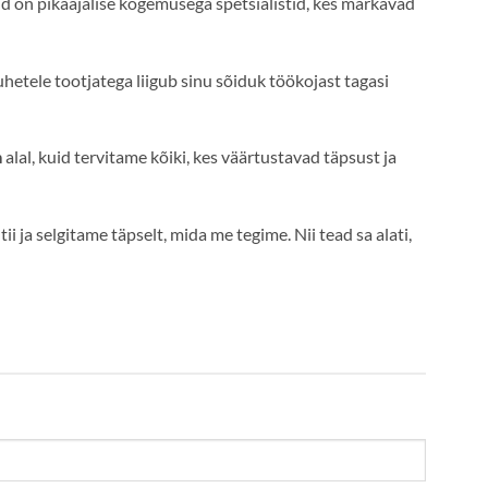
d on pikaajalise kogemusega spetsialistid, kes märkavad
hetele tootjatega liigub sinu sõiduk töökojast tagasi
m
alal, kuid tervitame kõiki, kes väärtustavad täpsust ja
ja selgitame täpselt, mida me tegime. Nii tead sa alati,