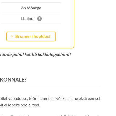
6h tööaega
Lisainof
?
Broneeri hooldus!
tööde puhul kehtib kokkuleppehind!
SKONNALE?
 pilet vabadusse, tööriist metsas või kaaslane ekstreemsel
t ei lõpeks poolel teel.