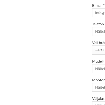
E-mail *
Telefon 
Vali brä
Mudel (
Mootori
Väljala