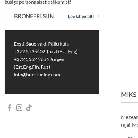
küsige personaalset pakkumist!
BRONEERI SIIN
Loe lähemalt!
Eesti, Saue vald, Pällu küla
+372 5135402 Taavi (Est, Eng)
+372 5552 9634 Jürgen
(Est,Eng,Fin, Rus)
info@hunttuning.com
MIKS
Me teame
rajal. M