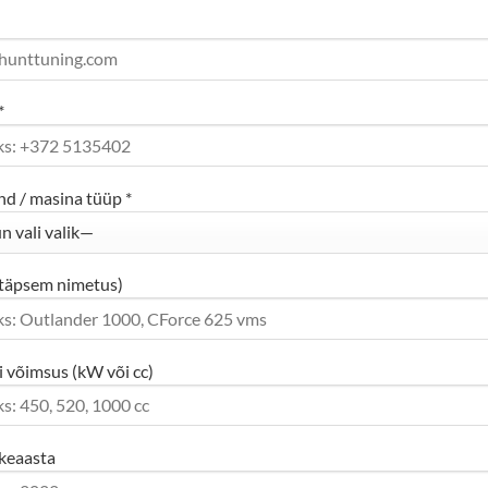
*
nd / masina tüüp *
täpsem nimetus)
 võimsus (kW või cc)
skeaasta