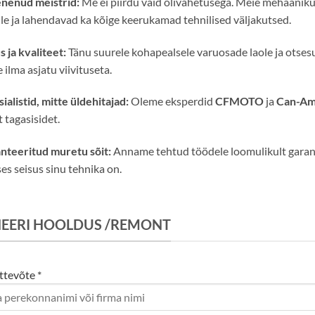
nenud meistrid:
Me ei piirdu vaid õlivahetusega. Meie mehaaniku
ile ja lahendavad ka kõige keerukamad tehnilised väljakutsed.
s ja kvaliteet:
Tänu suurele kohapealsele varuosade laole ja otsesu
e ilma asjatu viivituseta.
ialistid, mitte üldehitajad:
Oleme eksperdid
CFMOTO
ja
Can-A
 tagasisidet.
nteeritud muretu sõit:
Anname tehtud töödele loomulikult garantii 
ses seisus sinu tehnika on.
EERI HOOLDUS /REMONT
ttevõte *