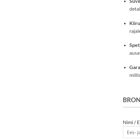
Süve
deta
Kiiru
rajal
Spets
ausat
Gara
milli
BRON
Nimi / E