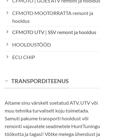
CFMOTO | GOES ATV remont ja hooldus
CFMOTO MOOTORRATTA remont ja
hooldus
CFMOTO UTV | SSV remont ja hooldus
HOOLDUSTÖÖD
ECU CHIP
TRANSPORDITEENUS
Aitame sinu värskelt soetatud ATV, UTV või
muu tehnika turvaliselt koju toimetada.
Samuti pakume transporti hooldust või
remonti vajavatele seadmetele HuntTuningu
töökotta ja tagasi! Võtke meiega ühendust ja