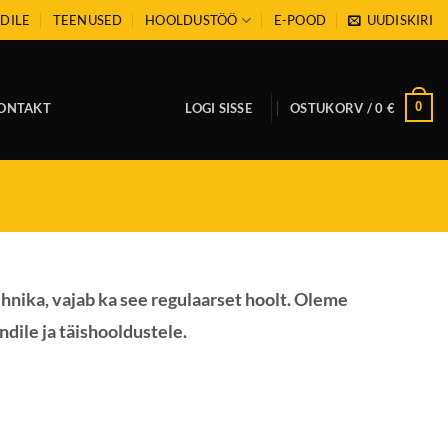
DILE
TEENUSED
HOOLDUSTÖÖ
E-POOD
UUDISKIRI
0
ONTAKT
LOGI SISSE
OSTUKORV /
0
€
nika, vajab ka see regulaarset hoolt. Oleme
le ja täishooldustele.