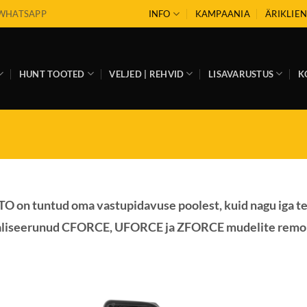
WHATSAPP
INFO
KAMPAANIA
ÄRIKLIEN
HUNT TOOTED
VELJED | REHVID
LISAVARUSTUS
K
 on tuntud oma vastupidavuse poolest, kuid nagu iga teh
aliseerunud CFORCE, UFORCE ja ZFORCE mudelite remondi