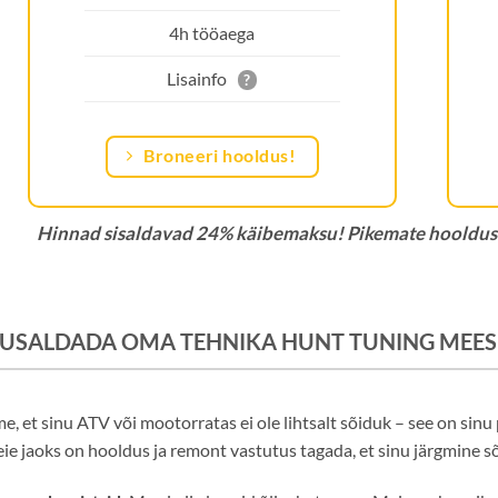
4h tööaega
Lisainfo
?
Broneeri hooldus!
Hinnad sisaldavad 24% käibemaksu! Pikemate hooldus
 USALDADA OMA TEHNIKA HUNT TUNING MEE
, et sinu ATV või mootorratas ei ole lihtsalt sõiduk – see on sinu
eie jaoks on hooldus ja remont vastutus tagada, et sinu järgmine sõi