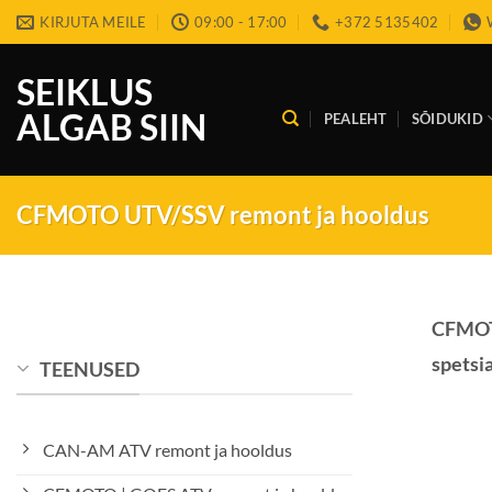
Skip
KIRJUTA MEILE
09:00 - 17:00
+372 5135402
to
content
SEIKLUS
ALGAB SIIN
PEALEHT
SÕIDUKID
CFMOTO UTV/SSV remont ja hooldus
CFMOTO
spetsi
TEENUSED
CAN-AM ATV remont ja hooldus