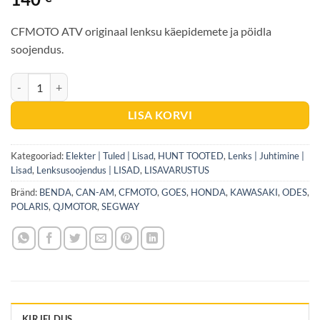
CFMOTO ATV originaal lenksu käepidemete ja pöidla
soojendus.
KÄEPIDEME SOOJENDUSED CFMOTO ORIGINAAL kogus
LISA KORVI
Kategooriad:
Elekter | Tuled | Lisad
,
HUNT TOOTED
,
Lenks | Juhtimine |
Lisad
,
Lenksusoojendus | LISAD
,
LISAVARUSTUS
Bränd:
BENDA
,
CAN-AM
,
CFMOTO
,
GOES
,
HONDA
,
KAWASAKI
,
ODES
,
POLARIS
,
QJMOTOR
,
SEGWAY
KIRJELDUS