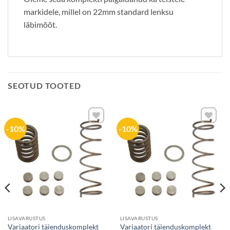
markidele, millel on 22mm standard lenksu
läbimõõt.
SEOTUD TOOTED
-10%
-10%
Lisa
Lisa
soovide
soovide
nimekirja
nimekirja
LISAVARUSTUS
LISAVARUSTUS
Variaatori täienduskomplekt
Variaatori täienduskomplekt