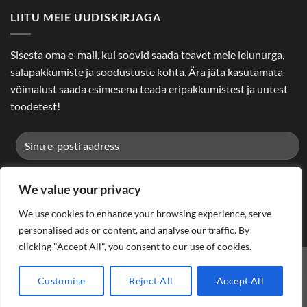
LIITU MEIE UUDISKIRJAGA
Sisesta oma e-mail, kui soovid saada teavet meie leiunurga,
salapakkumiste ja soodustuste kohta. Ära jäta kasutamata
võimalust saada esimesena teada eripakkumistest ja uutest
toodetest!
We value your privacy
We use cookies to enhance your browsing experience, serve
personalised ads or content, and analyse our traffic. By
clicking "Accept All", you consent to our use of cookies.
CAN-AM
CFMOTO
HONDA
KAWASAKI
LYNX
ODES
POLARIS
SKI-DOO
SUZUKI
YAMAHA
ET
Customise
Reject All
Accept All
Copyright 2026 ©
KÕIK ÕIGUSED KAITSTUD