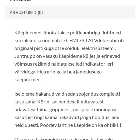
ARVUSTUSED (0)
Käepidemed kinnitatakse poltklambriga. Juhtmed
korralikud ja uuematele CFMOTO ATVdele sobitub
originaal pistikuga otse sõiduki elektrisüsteemi.
Juhtnupp on vasaku käepideme küljes ja erinevad
võimsus režiimid näidatakse led indikaatori eri
värvidega. Hea gripiga ja hea jämedusega
käepidemed.
Ise oleme hakanud vaid seda soojenduskomplekti
kasutama. Kõrini sai nendest liimitavatest
odavatest hiina grippidest, mis peale mõningast
kasutust ringi käima hakkavad ja iga hooldus liimi
neid uuesti. Pöörlev lahtine käepide on ka ohtlik!!!
Oleme seda komplekti paigaldanud ka teistele