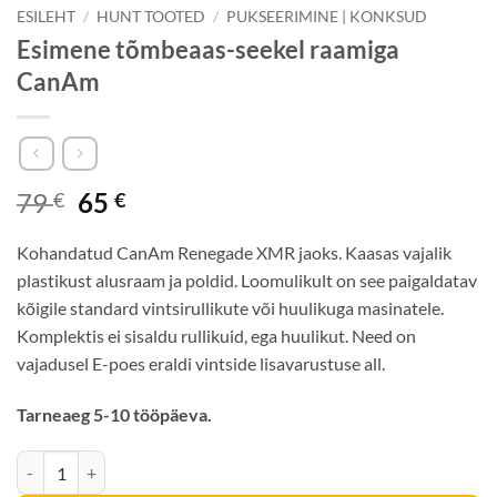
ESILEHT
/
HUNT TOOTED
/
PUKSEERIMINE | KONKSUD
Esimene tõmbeaas-seekel raamiga
CanAm
Algne
Current
79
65
€
€
hind
price
oli:
is:
Kohandatud CanAm Renegade XMR jaoks. Kaasas vajalik
79 €.
65 €.
plastikust alusraam ja poldid. Loomulikult on see paigaldatav
kõigile standard vintsirullikute või huulikuga masinatele.
Komplektis ei sisaldu rullikuid, ega huulikut. Need on
vajadusel E-poes eraldi vintside lisavarustuse all.
Tarneaeg 5-10 tööpäeva.
Esimene tõmbeaas-seekel raamiga CanAm kogus