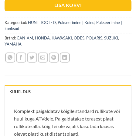
LISA KORVI
Kategooriad:
HUNT TOOTED
,
Pukseerimine | Köied
,
Pukseerimine |
konksud
Bränd:
CAN-AM
,
HONDA
,
KAWASAKI
,
ODES
,
POLARIS
,
SUZUKI
,
YAMAHA
KIRJELDUS
Komplekt paigaldatav kõigile standard rullikute või
huulikuga ATVdele. Paigaldatakse terasest plaat
rullikute alla. kõigil ei ole vajalik kasutada kaasas
olevat plastikust distantsplaati.