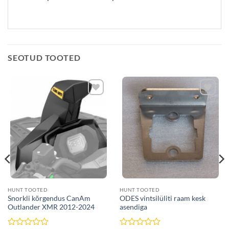
SEOTUD TOOTED
Lisa
Lisa
soovide
soovide
nimekirja
nimekirja
HUNT TOOTED
HUNT TOOTED
Snorkli kõrgendus CanAm
ODES vintsilüliti raam kesk
Outlander XMR 2012-2024
asendiga