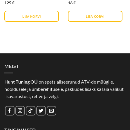
Hinnanguga
Hinnanguga
125
€
16
€
0
0
/
/
5
5
LISA KORVI
LISA KORVI
MEIST
Hunt Tuning OÜ
on spetsialiseerunud ATV-de müügile,
hooldusele ja ümberehitusele, pakkudes lisaks ka laia valikut
lisavarustust, rehve ja velgi.
TINGIMUSED