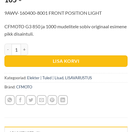
9AWV-160400-8001
FRONT POSITION LIGHT
CFMOTO G3 850 ja 1000 mudelitele sobiv originaal esimene
pikk disaintuli.
CFMOTO 850/1000 G3 ESIMENE DISAINTULI kogus
LISA KORVI
Kategooriad:
Elekter | Tuled | Lisad
,
LISAVARUSTUS
Bränd:
CFMOTO