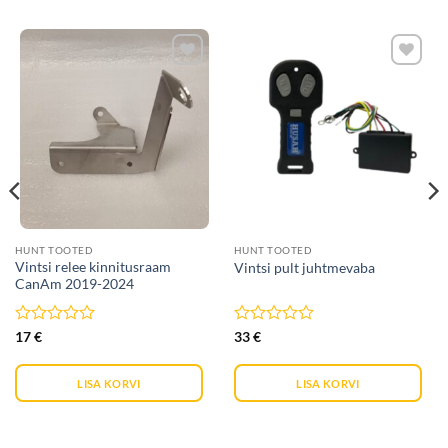
Lisa
Lisa
soovide
soovide
nimekirja
nimekirja
HUNT TOOTED
HUNT TOOTED
Vintsi relee kinnitusraam
Vintsi pult juhtmevaba
CanAm 2019-2024
Hinnanguga
Hinnanguga
17
€
33
€
0
0
/
/
5
5
LISA KORVI
LISA KORVI