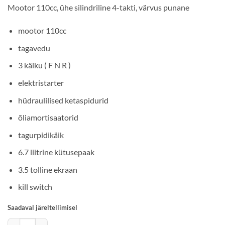
Mootor 110cc, ühe silindriline 4-takti, värvus punane
mootor 110cc
tagavedu
3 käiku ( F N R )
elektristarter
hüdraulilised ketaspidurid
õliamortisaatorid
tagurpidikäik
6.7 liitrine kütusepaak
3.5 tolline ekraan
kill switch
Saadaval järeltellimisel
CFMOTO 110cc | Laste ATV | PUNANE kogus