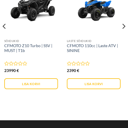
nimekirja
nimekirja
SÕIDUKID
LASTE SÕIDUKID
CFMOTO Z10 Turbo | SSV |
CFMOTO 110cc | Laste ATV |
MUST | T1b
SININE
Hinnanguga
Hinnanguga
23990
€
2390
€
0
0
/
/
5
5
LISA KORVI
LISA KORVI