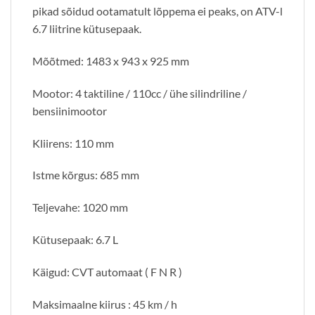
pikad sõidud ootamatult lõppema ei peaks, on ATV-l
6.7 liitrine kütusepaak.
Mõõtmed: 1483 x 943 x 925 mm
Mootor: 4 taktiline / 110cc / ühe silindriline /
bensiinimootor
Kliirens: 110 mm
Istme kõrgus: 685 mm
Teljevahe: 1020 mm
Kütusepaak: 6.7 L
Käigud: CVT automaat ( F N R )
Maksimaalne kiirus : 45 km / h