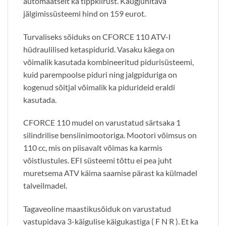
automaatselt ka tippkiirust. Kaugjuhitava
jälgimissüsteemi hind on 159 eurot.
Turvaliseks sõiduks on CFORCE 110 ATV-l
hüdraulilised ketaspidurid. Vasaku käega on
võimalik kasutada kombineeritud pidurisüsteemi,
kuid parempoolse piduri ning jalgpiduriga on
kogenud sõitjal võimalik ka pidurideid eraldi
kasutada.
CFORCE 110 mudel on varustatud särtsaka 1
silindrilise bensiinimootoriga. Mootori võimsus on
110 cc, mis on piisavalt võimas ka karmis
võistlustules. EFI süsteemi tõttu ei pea juht
muretsema ATV käima saamise pärast ka külmadel
talveilmadel.
Tagaveoline maastikusõiduk on varustatud
vastupidava 3-käigulise käigukastiga ( F N R ). Et ka