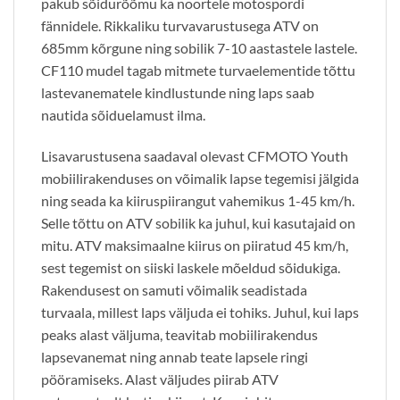
pakub sõidurõõmu ka noortele motospordi
fännidele. Rikkaliku turvavarustusega ATV on
685mm kõrgune ning sobilik 7-10 aastastele lastele.
CF110 mudel tagab mitmete turvaelementide tõttu
lastevanematele kindlustunde ning laps saab
nautida sõiduelamust ilma.
Lisavarustusena saadaval olevast CFMOTO Youth
mobiilirakenduses on võimalik lapse tegemisi jälgida
ning seada ka kiiruspiirangut vahemikus 1-45 km/h.
Selle tõttu on ATV sobilik ka juhul, kui kasutajaid on
mitu. ATV maksimaalne kiirus on piiratud 45 km/h,
sest tegemist on siiski laskele mõeldud sõidukiga.
Rakendusest on samuti võimalik seadistada
turvaala, millest laps väljuda ei tohiks. Juhul, kui laps
peaks alast väljuma, teavitab mobiilirakendus
lapsevanemat ning annab teate lapsele ringi
pööramiseks. Alast väljudes piirab ATV