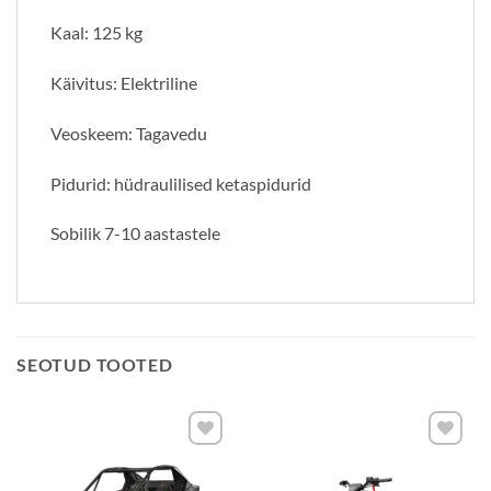
Kaal: 125 kg
Käivitus: Elektriline
Veoskeem: Tagavedu
Pidurid: hüdraulilised ketaspidurid
Sobilik 7-10 aastastele
SEOTUD TOOTED
Lisa
Lisa
soovide
soovide